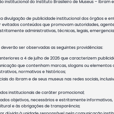
o institucional do Instituto Brasileiro de Museus – Ibra
 divulgação de publicidade institucional dos órgãos e en
 evitados conteúdos que promovam autoridades, agentes 
ritamente administrativas, técnicas, legais, emergencia
 deverão ser observadas as seguintes providências:
nteriores a 4 de julho de 2026 que caracterizem publicid
nicação que contenham marcas, slogans ou elementos da 
rativos, normativos e históricos;
ciais do Ibram e de seus museus nas redes sociais, inclus
os institucionais de caráter promocional;
dos objetivos, necessários e estritamente informativos
tural e às obrigações de transparência;
r dúvida à unidade responsável pela comunicação instituci