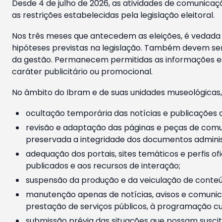
Desde 4 de julho de 2026, as atividades de comunicaçã
as restrições estabelecidas pela legislação eleitoral.
Nos três meses que antecedem as eleições, é vedada a
hipóteses previstas na legislação. Também devem ser
da gestão. Permanecem permitidas as informações est
caráter publicitário ou promocional.
No âmbito do Ibram e de suas unidades museológicas,
ocultação temporária das notícias e publicações a
revisão e adaptação das páginas e peças de comu
preservada a integridade dos documentos administ
adequação dos portais, sites temáticos e perfis ofi
publicados e aos recursos de interação;
suspensão da produção e da veiculação de conteúd
manutenção apenas de notícias, avisos e comunica
prestação de serviços públicos, à programação cul
submissão prévia das situações que possam suscita