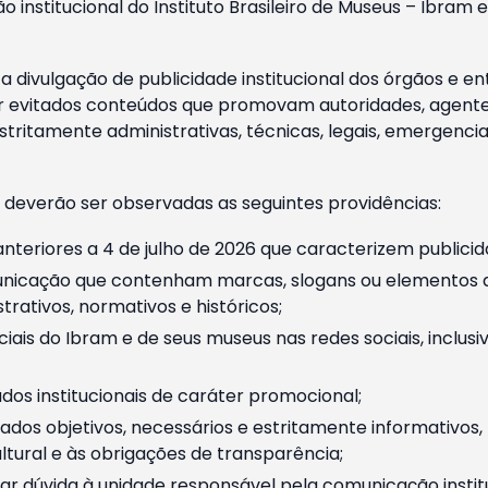
o institucional do Instituto Brasileiro de Museus – Ibra
 divulgação de publicidade institucional dos órgãos e en
 evitados conteúdos que promovam autoridades, agentes 
ritamente administrativas, técnicas, legais, emergencia
 deverão ser observadas as seguintes providências:
nteriores a 4 de julho de 2026 que caracterizem publicid
nicação que contenham marcas, slogans ou elementos da 
rativos, normativos e históricos;
ciais do Ibram e de seus museus nas redes sociais, inclus
os institucionais de caráter promocional;
dos objetivos, necessários e estritamente informativos
tural e às obrigações de transparência;
r dúvida à unidade responsável pela comunicação instituci