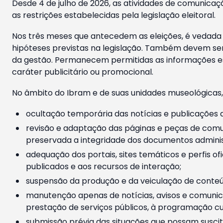
Desde 4 de julho de 2026, as atividades de comunicaçã
as restrições estabelecidas pela legislação eleitoral.
Nos três meses que antecedem as eleições, é vedada a
hipóteses previstas na legislação. Também devem ser
da gestão. Permanecem permitidas as informações est
caráter publicitário ou promocional.
No âmbito do Ibram e de suas unidades museológicas,
ocultação temporária das notícias e publicações a
revisão e adaptação das páginas e peças de comu
preservada a integridade dos documentos administ
adequação dos portais, sites temáticos e perfis ofi
publicados e aos recursos de interação;
suspensão da produção e da veiculação de conteúd
manutenção apenas de notícias, avisos e comunica
prestação de serviços públicos, à programação cul
submissão prévia das situações que possam suscita