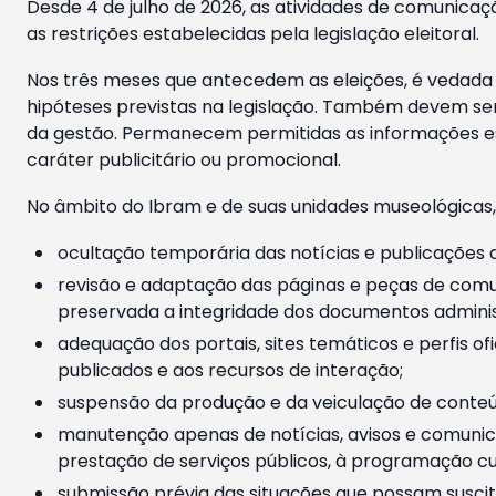
Desde 4 de julho de 2026, as atividades de comunicaçã
as restrições estabelecidas pela legislação eleitoral.
Nos três meses que antecedem as eleições, é vedada a
hipóteses previstas na legislação. Também devem ser
da gestão. Permanecem permitidas as informações est
caráter publicitário ou promocional.
No âmbito do Ibram e de suas unidades museológicas,
ocultação temporária das notícias e publicações a
revisão e adaptação das páginas e peças de comu
preservada a integridade dos documentos administ
adequação dos portais, sites temáticos e perfis ofi
publicados e aos recursos de interação;
suspensão da produção e da veiculação de conteúd
manutenção apenas de notícias, avisos e comunica
prestação de serviços públicos, à programação cul
submissão prévia das situações que possam suscita