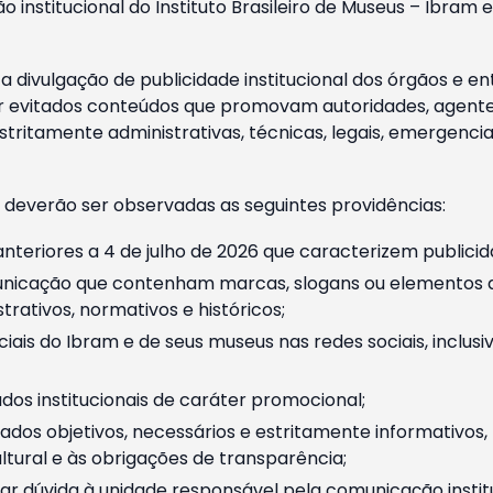
o institucional do Instituto Brasileiro de Museus – Ibra
 divulgação de publicidade institucional dos órgãos e en
 evitados conteúdos que promovam autoridades, agentes 
ritamente administrativas, técnicas, legais, emergencia
 deverão ser observadas as seguintes providências:
nteriores a 4 de julho de 2026 que caracterizem publicid
nicação que contenham marcas, slogans ou elementos da 
rativos, normativos e históricos;
ciais do Ibram e de seus museus nas redes sociais, inclus
os institucionais de caráter promocional;
dos objetivos, necessários e estritamente informativos
tural e às obrigações de transparência;
r dúvida à unidade responsável pela comunicação instituci