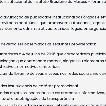
o institucional do Instituto Brasileiro de Museus – Ibra
 divulgação de publicidade institucional dos órgãos e en
 evitados conteúdos que promovam autoridades, agentes 
ritamente administrativas, técnicas, legais, emergencia
 deverão ser observadas as seguintes providências:
nteriores a 4 de julho de 2026 que caracterizem publicid
nicação que contenham marcas, slogans ou elementos da 
rativos, normativos e históricos;
ciais do Ibram e de seus museus nas redes sociais, inclus
os institucionais de caráter promocional;
dos objetivos, necessários e estritamente informativos
tural e às obrigações de transparência;
r dúvida à unidade responsável pela comunicação instituci