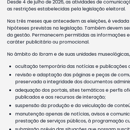
Desde 4 de julho de 2026, as atividades de comunicaçã
as restrições estabelecidas pela legislação eleitoral.
Nos três meses que antecedem as eleições, é vedada a
hipóteses previstas na legislação. Também devem ser
da gestão. Permanecem permitidas as informações est
caráter publicitário ou promocional.
No âmbito do Ibram e de suas unidades museológicas,
ocultação temporária das notícias e publicações a
revisão e adaptação das páginas e peças de comu
preservada a integridade dos documentos administ
adequação dos portais, sites temáticos e perfis ofi
publicados e aos recursos de interação;
suspensão da produção e da veiculação de conteúd
manutenção apenas de notícias, avisos e comunica
prestação de serviços públicos, à programação cul
submissão prévia das situações que possam suscita